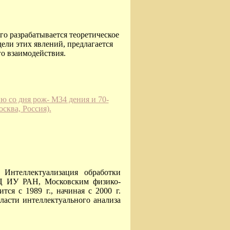
го разрабатывается теоретическое
ели этих явлений, предлагается
о взаимодействия.
 со дня рож- M34 дения и 70-
сква, Россия).
Интеллектуализация обработки
Ц ИУ РАН, Московским физико-
тся с 1989 г., начиная с 2000 г.
ласти интеллектуального анализа