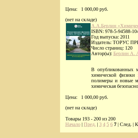
Цена:
1 000,00 руб.
(нет на складе)
А.А.Берлин «Химическ
ISBN: 978-5-94588-10
Год выпуска: 2011
Издатель: ТОРУС П
Число страниц: 120
Автор(ы):
Берлин А. 
В опубликованных м
химической физики 
полимеры и новые ма
химическая безопасно
Цена:
1 000,00 руб.
(нет на складе)
Товары 193 - 200 из 200
Начало
|
Пред.
|
3
4
5
6
7
| След. |