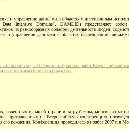
ика и управление данными в областях с интенсивным использо
 Data Intensive Domains”, DAMDID) представляет собой
ктиков из разнообразных областей деятельности людей, содейс
лиза и управления данными в областях исследований, движи
 сплошной среды / Сборник избранных работ Всероссийской ко
и со столетием со дня его рождения.
х, известных в нашей стране и за ру-бежом, многие из кото
дова, приглашенных на Всероссийскую конференцию, посвяще
дня его рождения. Конференция проводилась в ноябре 2007 г. в М