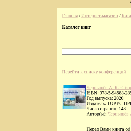
Главная
/
Интернет-магазин
/
Ката
Каталог книг
Перейти к списку конференций
Чернышёв А. К. «Тво
ISBN: 978-5-94588-28
Год выпуска: 2020
Издатель: ТОРУС П
Число страниц: 148
Автор(ы):
Чернышёв А
Перед Вами книга об