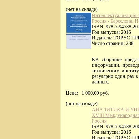
(нет на складе)
Интеллектуализация 
Россия - Барселона, И
ISBN: 978-5-94588-20
Год выпуска: 2016
Издатель: ТОРУС П
Число страниц: 238
КВ сборнике предст
информации, прово
техническим институт
регулярно один раз в
данных, .
Цена:
1 000,00 руб.
(нет на складе)
АНАЛИТИКА И УП
XVIII Международная
Россия
ISBN: 978-5-94588-20
Год выпуска: 2016
Издатель: ТОРУС П