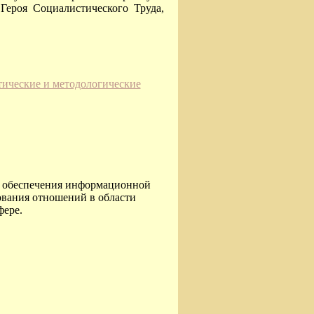
Героя Социалистического Труда,
тические и методологические
о обеспечения информационной
ования отношений в области
фере.