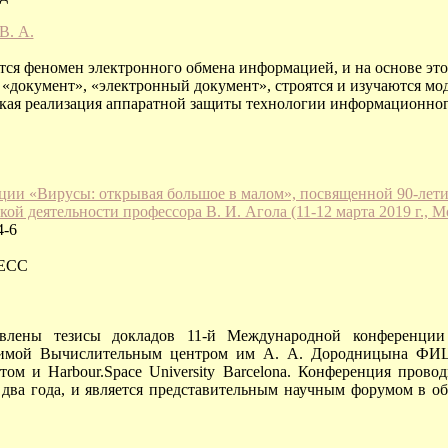
В. А.
тся феномен электронного обмена информацией, и на основе это
«документ», «электронный документ», строятся и изучаются мод
кая реализация аппаратной защиты технологии информационног
ии «Вирусы: открывая большое в малом», посвященной 90-летию
ой деятельности профессора В. И. Агола (11-12 марта 2019 г., Мо
4-6
РЕСС
влены тезисы докладов 11-й Международной конференции 
димой Вычислительным центром им А. А. Дородницына ФИ
ом и Harbour.Space University Barcelona. Конференция проводи
 два года, и является представительным научным форумом в об