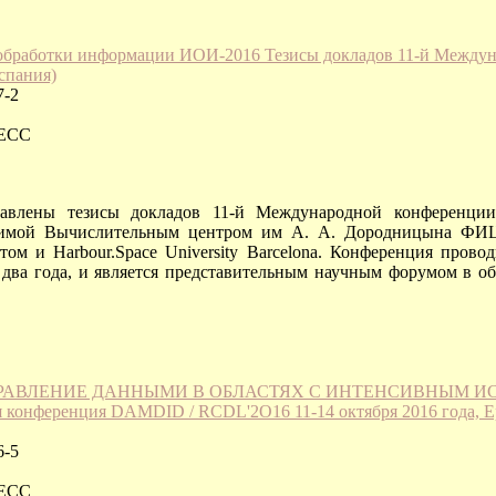
обработки информации ИОИ-2016 Тезисы докладов 11-й Междун
спания)
7-2
РЕСС
авлены тезисы докладов 11-й Международной конференции
димой Вычислительным центром им А. А. Дородницына ФИ
ом и Harbour.Space University Barcelona. Конференция проводи
 два года, и является представительным научным форумом в об
РАВЛЕНИЕ ДАННЫМИ В ОБЛАСТЯХ С ИНТЕНСИВНЫМ 
 конференция DAMDID / RCDL'2O16 11-14 октября 2016 года, Ер
6-5
РЕСС