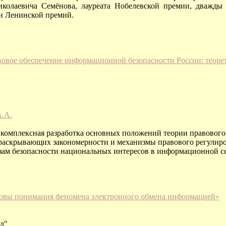
колаевича Семёнова, лауреата Нобелевской премии, дважды 
 и Ленинской премий.
вовое обеспечение информационной безопасности России: теоре
А.А.
 комплексная разработка основных положений теории правовог
 раскрывающих закономерности и механизмы правового регулир
зам безопасности национальных интересов в информационной с
овы понимания феномена электронного обмена информацией»
д"