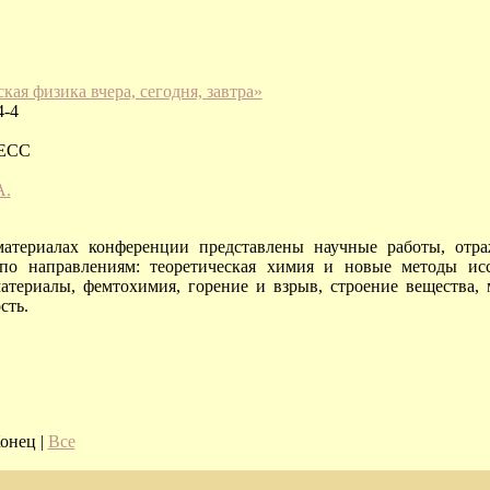
ая физика вчера, сегодня, завтра»
4-4
РЕСС
А.
атериалах конференции представлены научные работы, от
по направлениям: теоретическая химия и новые методы иссл
териалы, фемтохимия, горение и взрыв, строение вещества, 
сть.
 Конец
|
Все