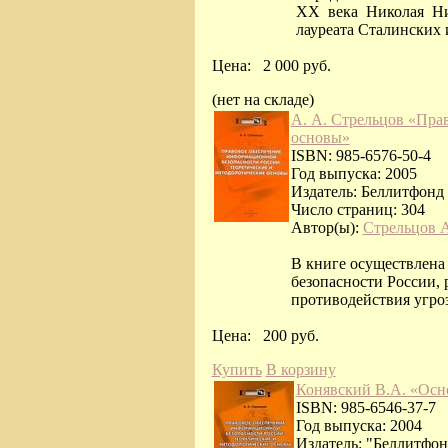
XX века Николая Ни
лауреата Сталинских
Цена:
2 000 руб.
(нет на складе)
А. А. Стрельцов «Пра
основы»
ISBN: 985-6576-50-4
Год выпуска: 2005
Издатель: Беллитфонд
Число страниц: 304
Автор(ы):
Стрельцов 
В книге осуществлена
безопасности России,
противодействия угро
Цена:
200 руб.
Купить
В корзину
Конявский В.А. «Осн
ISBN: 985-6546-37-7
Год выпуска: 2004
Издатель: "Беллитфон