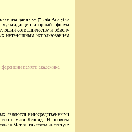
ванием данных» (“Data Analytics
 мультидисциплинарный форум
твующий сотрудничеству и обмену
мых интенсивным использованием
нференции памяти академика
рых являются непосредственными
нную памяти Леонида Ивановича
оскве в Математическом институте