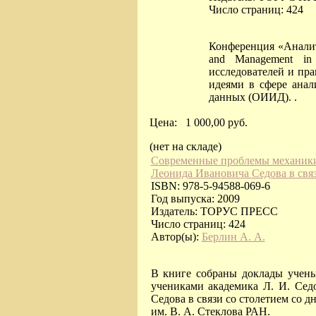
Число страниц: 424
Конференция «Аналит
and Management in
исследователей и пра
идеями в сфере ана
данных (ОИИД). .
Цена:
1 000,00 руб.
(нет на складе)
Современные проблемы механики
Леонида Ивановича Седова в связ
ISBN: 978-5-94588-069-6
Год выпуска: 2009
Издатель: ТОРУС ПРЕСС
Число страниц: 424
Автор(ы):
Берлин А. А.
В книге собраны доклады учены
учениками академика Л. И. Се
Седова в связи со столетием со 
им. В. А. Стеклова РАН.