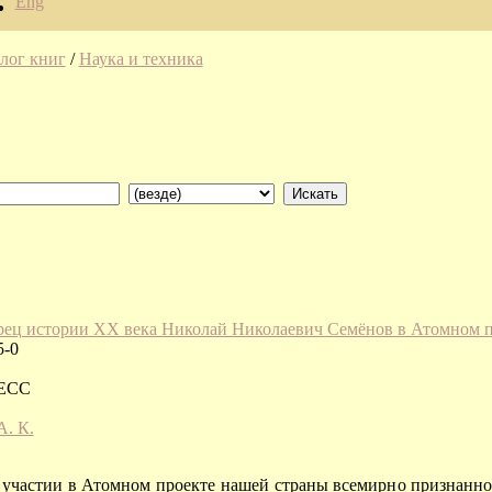
Eng
лог книг
/
Наука и техника
рец истории XX века Николай Николаевич Семёнов в Атомном 
5-0
РЕСС
. К.
 участии в Атомном проекте нашей страны всемирно признанног