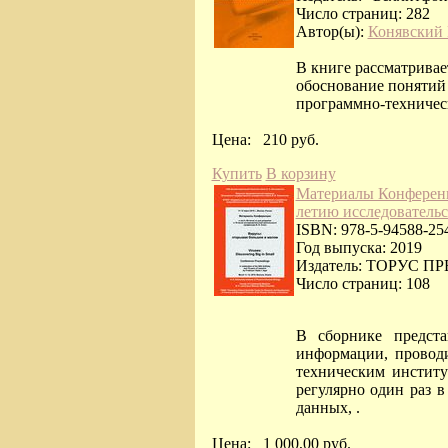
Число страниц: 282
Автор(ы):
Конявский 
В книге рассматривае
обоснование понятий 
программно-техничес
Цена:
210 руб.
Купить
В корзину
Материалы Конференц
летию исследовательск
ISBN: 978-5-94588-25
Год выпуска: 2019
Издатель: ТОРУС П
Число страниц: 108
В сборнике предста
информации, прово
техническим институт
регулярно один раз в
данных, .
Цена:
1 000,00 руб.